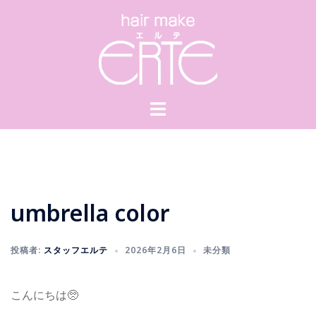
コ
ン
テ
ン
ツ
へ
ス
キ
ッ
プ
umbrella color
投稿者:
スタッフエルテ
2026年2月6日
未分類
こんにちは🥺