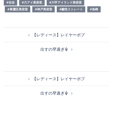
#住吉
#六アイ美容室
#六甲アイランド美容室
#東灘区美容室
#神戸美容室
#酸性ストレート
#魚崎
投
【レディース】レイヤーボブ
稿
ナ
出すの早過ぎ🏮
ビ
ゲ
ー
シ
投
ョ
【レディース】レイヤーボブ
稿
ン
ナ
出すの早過ぎ🏮
ビ
ゲ
ー