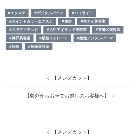
#エクステ
#デジタルパーマ
#ハイライト
#ポイントカラーエクステ
#住吉
#六アイ美容室
#六甲アイランド
#六甲アイランド美容室
#東灘区美容室
#神戸美容室
#酸性ストレート
#酸性デジタルパーマ
#魚崎
#魚崎美容室
投
【メンズカット】
稿
ナ
【島外からお車でお越しのお客様へ】
ビ
ゲ
ー
シ
投
ョ
【メンズカット】
稿