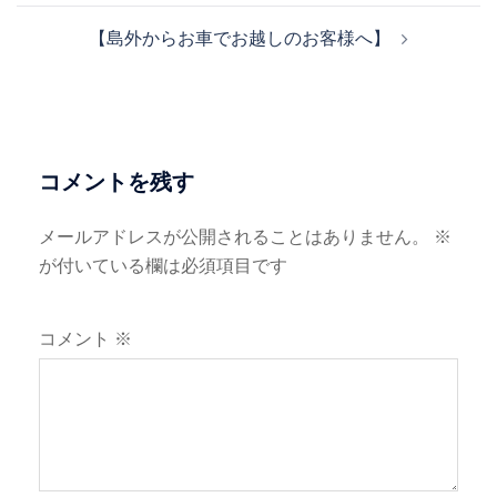
ン
ナ
【島外からお車でお越しのお客様へ】
ビ
ゲ
ー
シ
ョ
コメントを残す
ン
メールアドレスが公開されることはありません。
※
が付いている欄は必須項目です
コメント
※