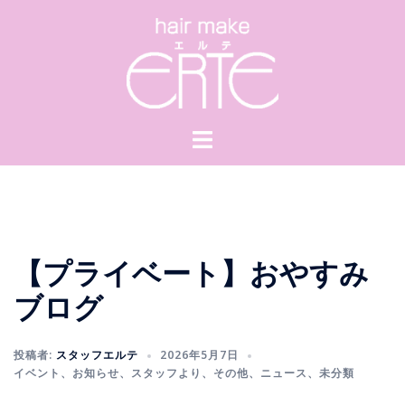
コ
ン
テ
ン
ツ
へ
ス
キ
ッ
プ
【プライベート】おやすみ
ブログ
投稿者:
スタッフエルテ
2026年5月7日
イベント
、
お知らせ
、
スタッフより
、
その他
、
ニュース
、
未分類