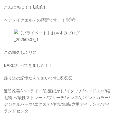
こんにちは！！🙌🙌🙌
ヘアメイクエルテの蒔野です、！✋✋✋
この前久しぶりに
BARに行ってきました！！
帰り道の記憶なんて無いです…🤢🤢🤢
髪質改善/ハイライト/白髪ぼかし/リタッチ/ヘッドスパ/縮
毛矯正/酸性ストレート/ブリーチ/メンズ/ポイントカラー/
デジタルパーマ/エクステ/住吉/魚崎/六甲アイランド/アイ
ランドセンター