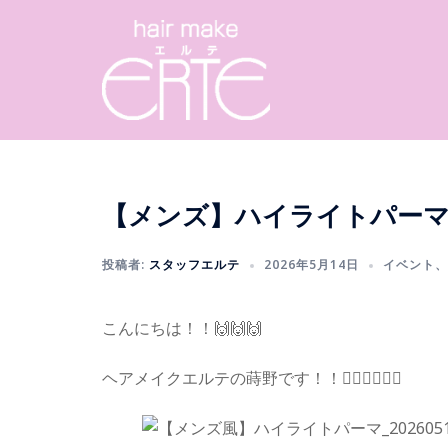
コ
ン
テ
ン
ツ
へ
ス
キ
【メンズ】ハイライトパー
ッ
プ
投稿者:
スタッフエルテ
2026年5月14日
イベント
、
こんにちは！！🙌🙌🙌
ヘアメイクエルテの蒔野です！！👍🏻👍🏻👍🏻