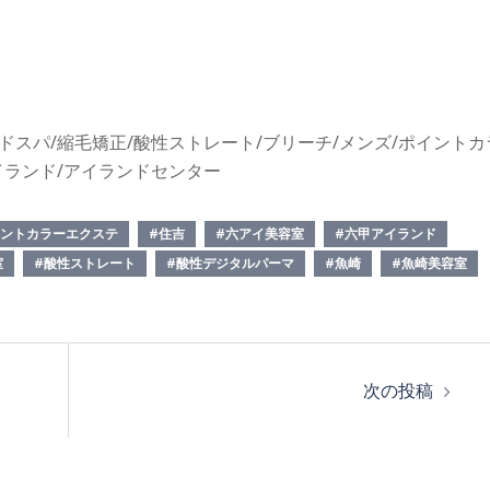
ドスパ/縮毛矯正/酸性ストレート/ブリーチ/メンズ/ポイントカ
アイランド/アイランドセンター
イントカラーエクステ
#住吉
#六アイ美容室
#六甲アイランド
室
#酸性ストレート
#酸性デジタルパーマ
#魚崎
#魚崎美容室
次の投稿