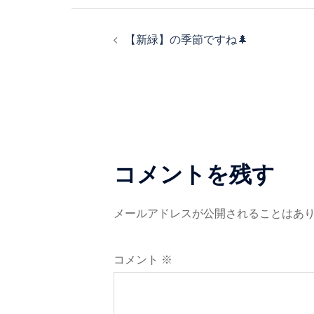
ビ
投
ゲ
【新緑】の季節ですね🌲
稿
ー
ナ
シ
ビ
ョ
ゲ
ン
コメントを残す
ー
シ
メールアドレスが公開されることはあ
ョ
コメント
※
ン