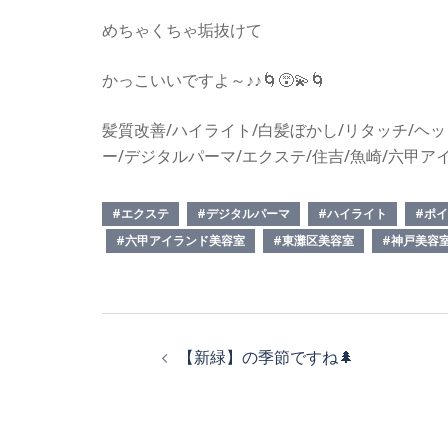
めちゃくちゃ垢抜けて
かっこいいですよ～♪♪🌀😵‍💫🌀
髪質改善/ハイライト/白髪ぼかし/リタッチ/ヘッ
ー/デジタルパーマ/エクステ/住吉/魚崎/六甲
#エクステ
#デジタルパーマ
#ハイライト
#ポ
#六甲アイランド美容室
#東灘区美容室
#神戸美容
投
【新緑】の季節ですね🌲
稿
ナ