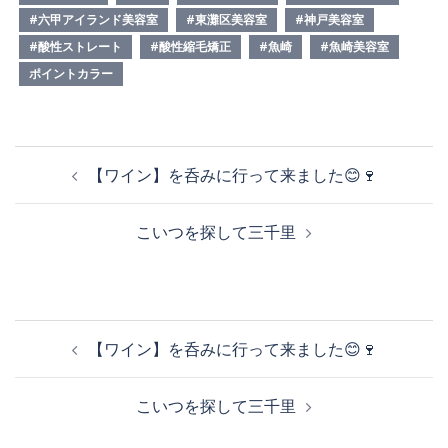
#六甲アイランド美容室
#東灘区美容室
#神戸美容室
#酸性ストレート
#酸性縮毛矯正
#魚崎
#魚崎美容室
ポイントカラー
投
【ワイン】を呑みに行って来ました😊🍷
稿
ナ
こいつを探して三千里
ビ
ゲ
ー
シ
投
ョ
【ワイン】を呑みに行って来ました😊🍷
稿
ン
ナ
こいつを探して三千里
ビ
ゲ