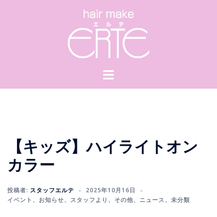
コ
ン
テ
ン
ツ
へ
ス
キ
ッ
プ
【キッズ】ハイライトオン
カラー
投稿者:
スタッフエルテ
2025年10月16日
イベント
、
お知らせ
、
スタッフより
、
その他
、
ニュース
、
未分類