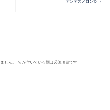
アンデスメロン🍈
りません。
※
が付いている欄は必須項目です