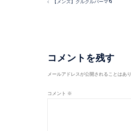
ゲ
【メンズ】クルクルパーマ🌀
稿
ー
ナ
シ
ビ
ョ
ゲ
ン
コメントを残す
ー
シ
メールアドレスが公開されることはあ
ョ
コメント
※
ン