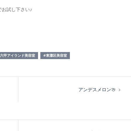
お試し下さい♪
#六甲アイランド美容室
#東灘区美容室
アンデスメロン🍈