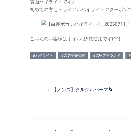
表面ハイライトです♪
初めての方もトライアルハイライトのクーポンで
こちらのお客様はホイルは9枚使用です(^^)
#ハイライト
#六アイ美容室
#六甲アイランド
投
【メンズ】クルクルパーマ🌀
稿
ナ
ビ
投