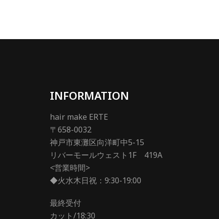
INFORMATION
hair make ERTE
〒658-0032
神戸市東灘区向洋町中5-15
リバーモールウェスト1F 419A
<営業時間>
◆火水木日祝：9:30-19:00
最終受付
カット/18:30