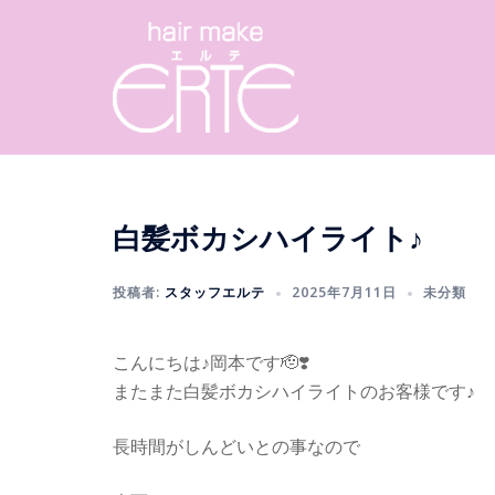
コ
ン
テ
ン
ツ
へ
ス
キ
白髪ボカシハイライト♪
ッ
プ
投稿者:
スタッフエルテ
2025年7月11日
未分類
こんにちは♪岡本です🫡❣️
またまた白髪ボカシハイライトのお客様です♪
長時間がしんどいとの事なので