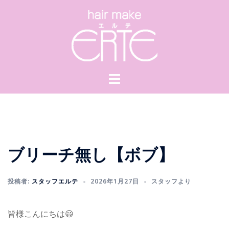
コ
ン
テ
ン
ツ
へ
ス
キ
ッ
プ
ブリーチ無し【ボブ】
投稿者:
スタッフエルテ
2026年1月27日
スタッフより
皆様こんにちは😃