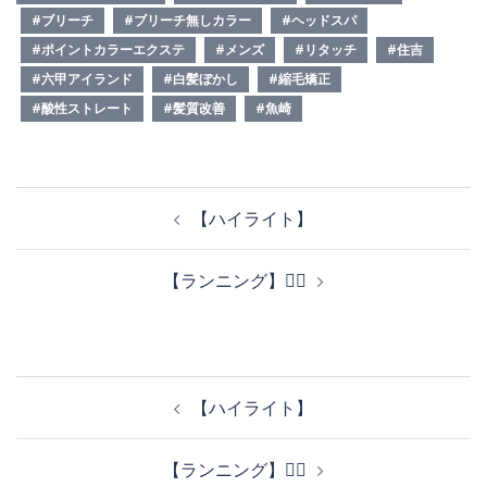
#ブリーチ
#ブリーチ無しカラー
#ヘッドスパ
#ポイントカラーエクステ
#メンズ
#リタッチ
#住吉
#六甲アイランド
#白髪ぼかし
#縮毛矯正
#酸性ストレート
#髪質改善
#魚崎
投
【ハイライト】
稿
ナ
【ランニング】🏃‍♀️
ビ
ゲ
ー
シ
投
ョ
【ハイライト】
稿
ン
ナ
【ランニング】🏃‍♀️
ビ