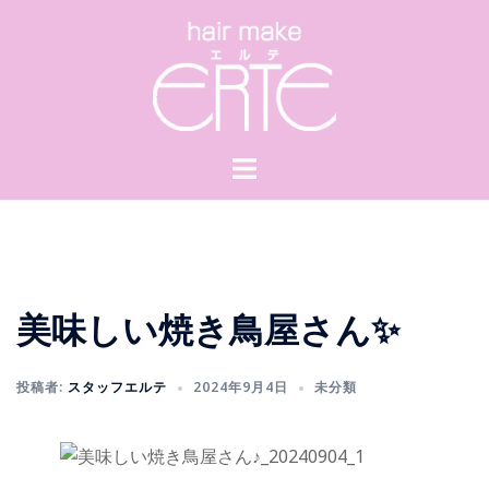
コ
ン
テ
ン
ツ
へ
ス
キ
ッ
プ
美味しい焼き鳥屋さん✨
投稿者:
スタッフエルテ
2024年9月4日
未分類