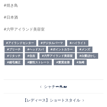
#焼き鳥
#日本酒
#六甲アイランド美容室
#アイランドセンター
#デジタルパーマ
#ハイライト
#ブリーチ
#ヘッドスパ
#ポイントカラー
#メンズ
#リタッチ
#住吉
#六甲アイランド美容室
#白髪ぼかし
#縮毛矯正
#酸性ストレート
#髪質改善
#魚崎
投
シャチ🦈🐬🐋
稿
ナ
【レディース】ショートスタイル
ビ