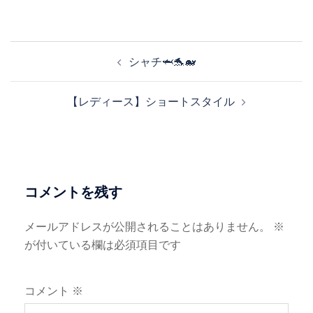
ゲ
ー
シ
投
ョ
シャチ🦈🐬🐋
稿
ン
ナ
【レディース】ショートスタイル
ビ
ゲ
ー
シ
ョ
コメントを残す
ン
メールアドレスが公開されることはありません。
※
が付いている欄は必須項目です
コメント
※