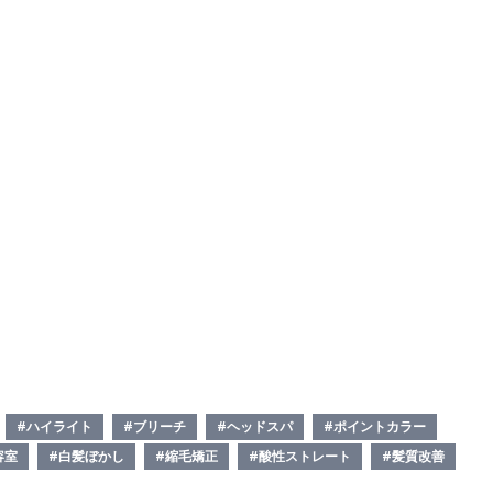
#ハイライト
#ブリーチ
#ヘッドスパ
#ポイントカラー
容室
#白髪ぼかし
#縮毛矯正
#酸性ストレート
#髪質改善