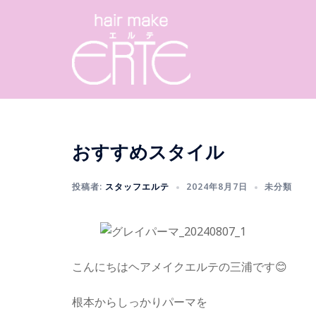
コ
ン
テ
ン
ツ
へ
ス
キ
おすすめスタイル
ッ
プ
投稿者:
スタッフエルテ
2024年8月7日
未分類
こんにちはヘアメイクエルテの三浦です😊
根本からしっかりパーマを