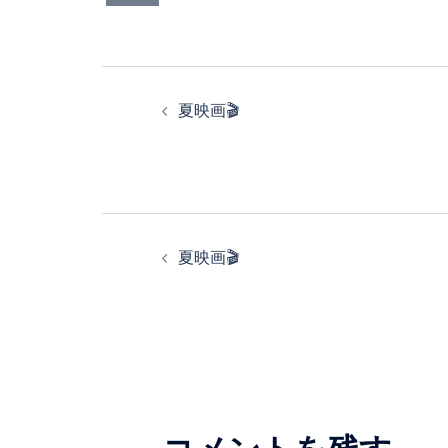
投
夏映画🎬
稿
ナ
ビ
投
ゲ
夏映画🎬
稿
ー
ナ
シ
ビ
ョ
ゲ
ン