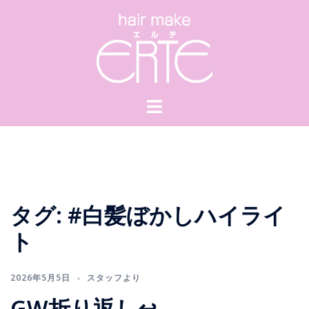
コ
ン
テ
ン
ツ
へ
ス
キ
ッ
プ
タグ:
#白髪ぼかしハイライ
ト
2026年5月5日
スタッフより
GW折り返し↩️