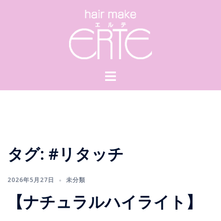
コ
ン
テ
ン
ツ
へ
ス
キ
ッ
プ
タグ:
#リタッチ
2026年5月27日
未分類
【ナチュラルハイライト】